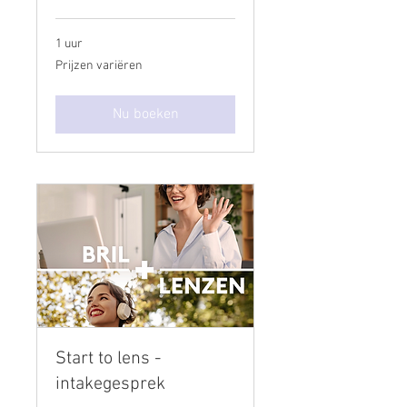
1 uur
Prijzen
Prijzen variëren
variëren
Nu boeken
Start to lens -
intakegesprek