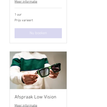
Meer informatie
1 uur
Prijs
Prijs varieert
varieert
Nu boeken
Afspraak Low Vision
Meer informatie