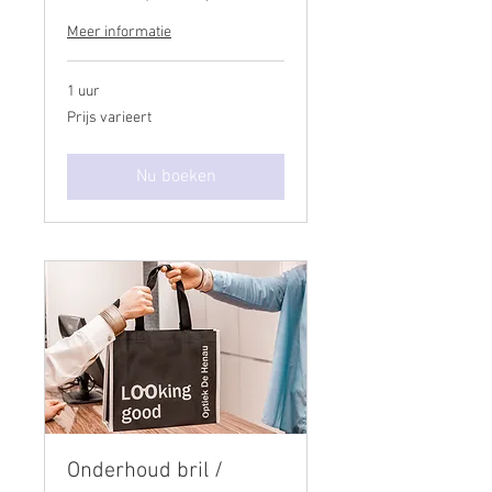
Meer informatie
1 uur
Prijs
Prijs varieert
varieert
Nu boeken
Onderhoud bril /