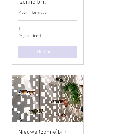
(zonne)bril
Meer informatie
1 uur
Prijs
Prijs varieert
varieert
Nu boeken
Nieuwe (zonne)bril