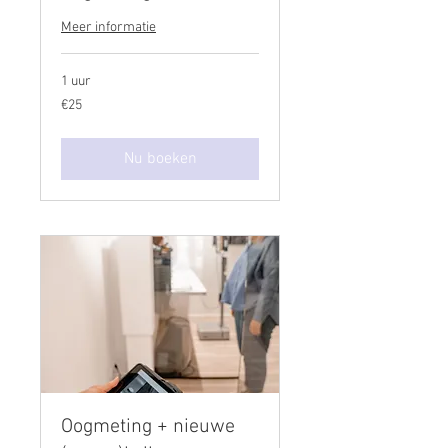
Meer informatie
1 uur
€25
€25
Nu boeken
Oogmeting + nieuwe